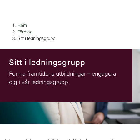
H
Huvudnavigation
Hem
o
Företag
p
Sitt i ledningsgrupp
p
a
t
Sitt i ledningsgrupp
i
Forma framtidens utbildningar – engagera
l
dig i vår ledningsgrupp
l
i
n
n
e
h
å
l