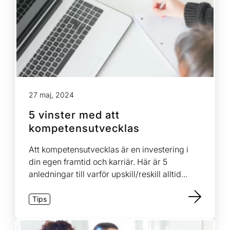
Kurs: Samsjuklighet – Psykisk ohälsa och
beroende
Kurs: SRHR och funktionsnedsättning
Medicinsk vårdadministratör
27 maj, 2024
5 vinster med att
Specialistundersköterska inom vård och
kompetensutvecklas
omsorg av äldre
Att kompetensutvecklas är en investering i
din egen framtid och karriär. Här är 5
Tandsköterska
anledningar till varför upskill/reskill alltid...
Tips