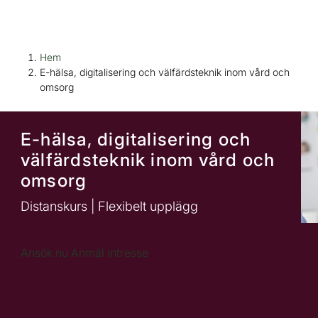
H
Huvudnavigation
Hem
o
E-hälsa, digitalisering och välfärdsteknik inom vård och
p
omsorg
p
a
E-hälsa, digitalisering och
t
i
välfärdsteknik inom vård och
l
omsorg
l
Distanskurs | Flexibelt upplägg
i
n
n
(
Ansök nu
Anmäl intresse
e
ö
h
p
å
p
l