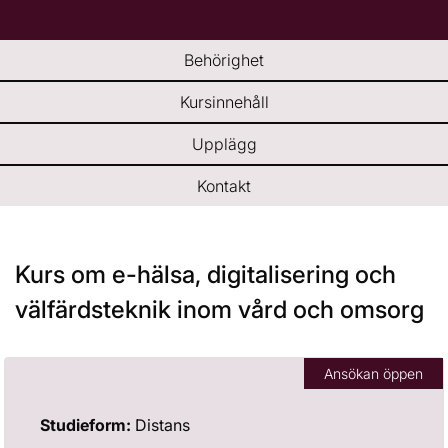
n
l
a
s
Behörighet
i
n
Kursinnehåll
y
Upplägg
t
t
Kontakt
f
ö
n
s
Kurs om e-hälsa, digitalisering och
t
välfärdsteknik inom vård och omsorg
e
r
)
Ansökan öppen
Studieform:
Distans