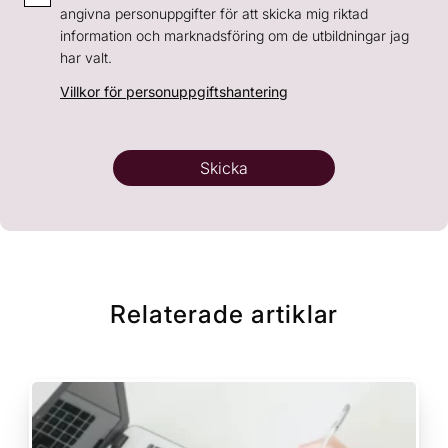
- Generell intresseanmälan
angivna personuppgifter för att skicka mig riktad
information och marknadsföring om de utbildningar jag
har valt.
Handledare inom LSS och socialpsykiatri
Villkor för personuppgiftshantering
Instrument- och steriltekniker
Skicka
Kurs: E-hälsa, digitalisering och
välfärdsteknik
Kurs: Mikrobiologi, vårdhygien och
smittskydd
Relaterade artiklar
Kurs: Psykisk hälsa och suicidprevention
Kurs: Psykisk ohälsa hos äldre