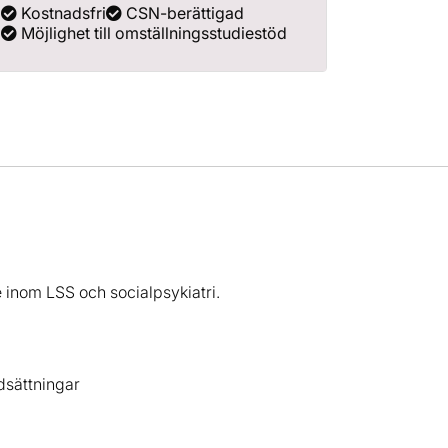
Kostnadsfri
CSN-berättigad
Möjlighet till omställningsstudiestöd
 inom LSS och socialpsykiatri.
dsättningar