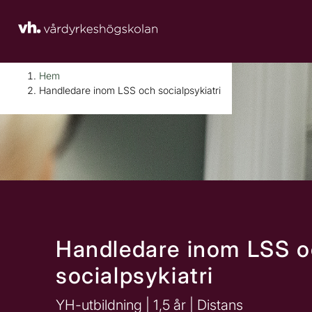
H
Huvudnavigation
Hem
o
Handledare inom LSS och socialpsykiatri
p
p
a
t
i
l
l
i
n
Handledare inom LSS 
n
socialpsykiatri
e
h
YH-utbildning | 1,5 år | Distans
å