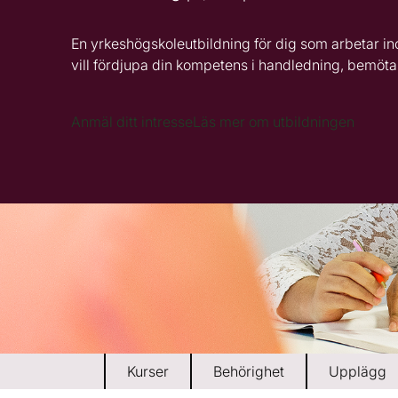
l
l
En yrkeshögskoleutbildning för dig som arbetar in
vill fördjupa din kompetens i handledning, bemö
Anmäl ditt intresse
Läs mer om utbildningen
Kurser
Behörighet
Upplägg