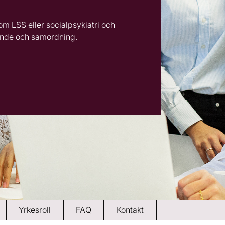
om LSS eller socialpsykiatri och
tande och samordning.
Yrkesroll
FAQ
Kontakt