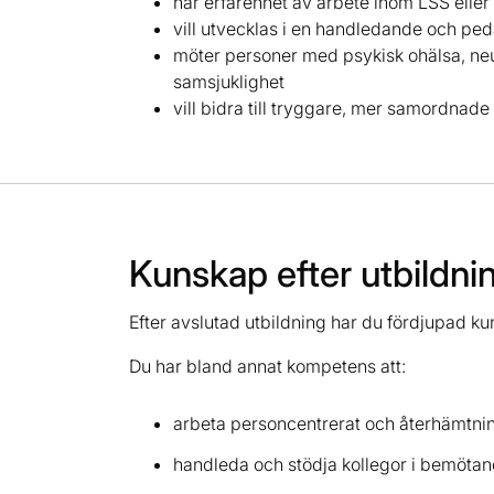
har erfarenhet av arbete inom LSS eller 
vill utvecklas i en handledande och ped
möter personer med psykisk ohälsa, neu
samsjuklighet
vill bidra till tryggare, mer samordnad
Kunskap efter utbildni
Efter avslutad utbildning har du fördjupad ku
Du har bland annat kompetens att:
arbeta personcentrerat och återhämtnin
handleda och stödja kollegor i bemöta