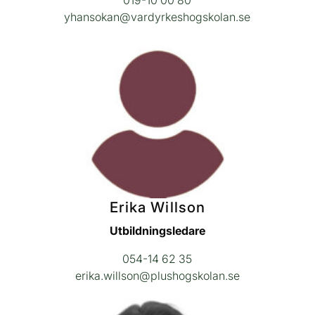
019-10 00 80
yhansokan@vardyrkeshogskolan.se
Erika Willson
Utbildningsledare
054-14 62 35
erika.willson@plushogskolan.se