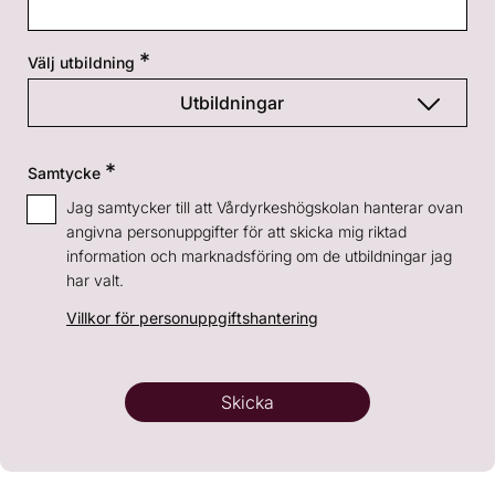
Välj utbildning
Utbildningar
- Alla YH-kurser
Samtycke
Jag samtycker till att Vårdyrkeshögskolan hanterar ovan
- Generell intresseanmälan
angivna personuppgifter för att skicka mig riktad
information och marknadsföring om de utbildningar jag
har valt.
Handledare inom LSS och socialpsykiatri
Villkor för personuppgiftshantering
Instrument- och steriltekniker
Skicka
Kurs: E-hälsa, digitalisering och
välfärdsteknik