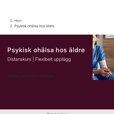
H
Huvudnavigation
Hem
o
Psykisk ohälsa hos äldre
p
p
a
Psykisk ohälsa hos äldre
t
i
Distanskurs | Flexibelt upplägg
l
l
i
(
Ansök nu
Anmäl intresse
n
ö
n
p
e
p
h
n
å
a
l
s