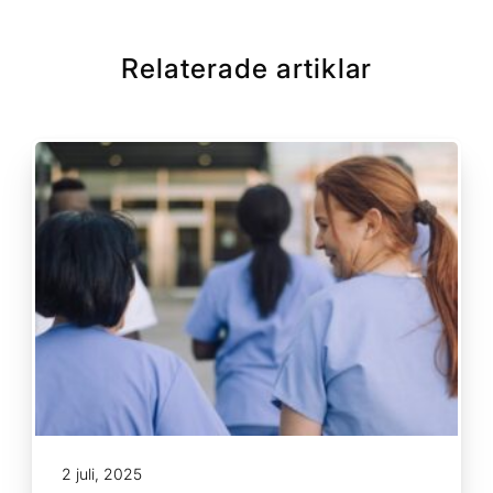
Kurs: Mikrobiologi, vårdhygien och
smittskydd
Relaterade artiklar
Kurs: Psykisk hälsa och suicidprevention
Kurs: Psykisk ohälsa hos äldre
Kurs: Samsjuklighet – Psykisk ohälsa och
beroende
Kurs: SRHR och funktionsnedsättning
Medicinsk vårdadministratör
2 juli, 2025
Specialistundersköterska inom vård och