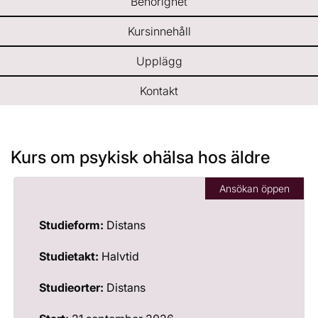
Behörighet
l
i
n
Kursinnehåll
y
Upplägg
t
t
Kontakt
f
ö
n
s
Kurs om psykisk ohälsa hos äldre
t
e
Ansökan öppen
r
)
Studieform:
Distans
Studietakt:
Halvtid
Studieorter:
Distans