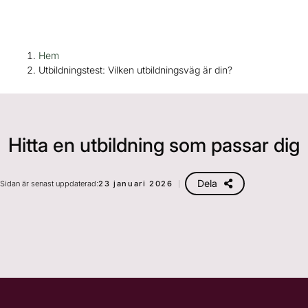
H
Huvudnavigation
Hem
o
Utbildningstest: Vilken utbildningsväg är din?
p
p
a
t
Hitta en utbildning som passar dig
i
l
l
Dela
Sidan är senast uppdaterad:
23 januari 2026
i
n
n
e
h
å
l