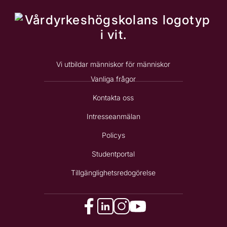
l
Vi utbildar människor för människor
Vanliga frågor
Kontakta oss
Intresseanmälan
Policys
Studentportal
Tillgänglighetsredogörelse
f
l
i
y