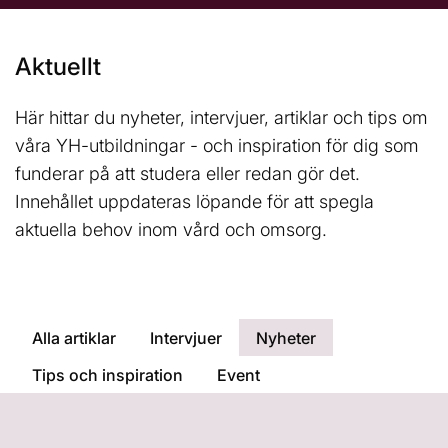
l
s
i
Aktuellt
n
y
t
Här hittar du nyheter, intervjuer, artiklar och tips om
t
våra YH-utbildningar - och inspiration för dig som
f
funderar på att studera eller redan gör det.
ö
Innehållet uppdateras löpande för att spegla
n
aktuella behov inom vård och omsorg.
s
t
e
r
)
Alla artiklar
Intervjuer
Nyheter
Tips och inspiration
Event