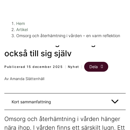
H
Huvudnavigation
Hem
o
Artikel
p
Omsorg och återhämtning i vården – en varm reflektion
Vikten av att ge omsorg -
p
a
också till sig själv
t
i
Dela
Publicerad 15 december 2025
Nyhet
l
l
Av Amanda Slättenhäll
i
n
n
Kort sammanfattning
e
h
Omsorg och återhämtning i vården hänger
å
l
nära ihop. I vården finns ett särskilt lugn. Ett