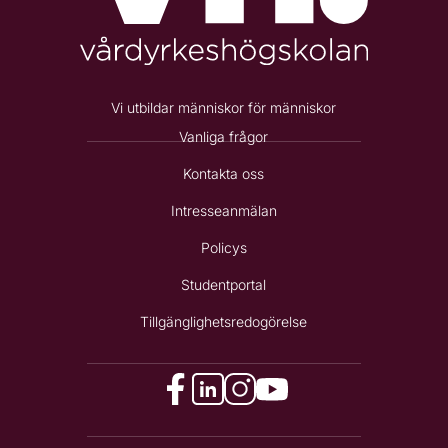
Vi utbildar människor för människor
Vanliga frågor
Kontakta oss
Intresseanmälan
Policys
Studentportal
Tillgänglighetsredogörelse
f
l
i
y
a
i
n
o