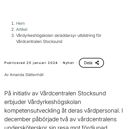
H
Huvudnavigation
Hem
Vårdyrkeshögskolan skräddarsyr
o
Artikel
p
utbildning för Vårdcentralen
Vårdyrkeshögskolan skräddarsyr utbildning för
p
Vårdcentralen Stocksund
Stocksund
a
t
i
Dela
Publicerad 25 januari 2024
Nyhet
l
Av Amanda Slättenhäll
l
i
n
På initiativ av Vårdcentralen Stocksund
n
erbjuder Vårdyrkeshögskolan
e
kompetensutveckling åt deras vårdpersonal. I
h
å
december påbörjade två av vårdcentralens
l
undersköterskor sin resa mot fördjupad