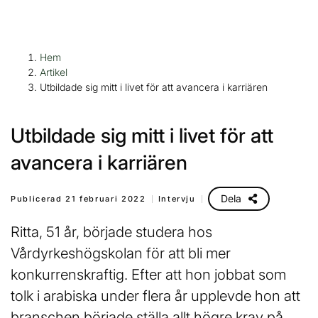
H
Huvudnavigation
Hem
o
Artikel
p
Utbildade sig mitt i livet för att avancera i karriären
p
a
Utbildade sig mitt i livet för att
t
i
avancera i karriären
l
l
Dela
Publicerad 21 februari 2022
Intervju
i
n
Ritta, 51 år, började studera hos
n
Vårdyrkeshögskolan för att bli mer
e
konkurrenskraftig. Efter att hon jobbat som
h
å
tolk i arabiska under flera år upplevde hon att
l
branschen började ställa allt högre krav på